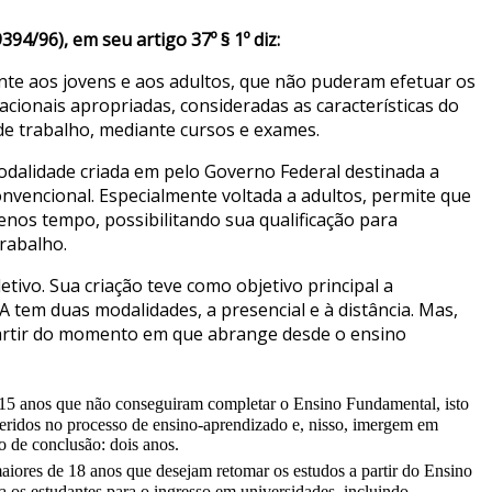
94/96), em seu artigo 37º § 1º diz:
te aos jovens e aos adultos, que não puderam efetuar os
cionais apropriadas, consideradas as características do
 de trabalho, mediante cursos e exames.
dalidade criada em pelo Governo Federal destinada a
nvencional. Especialmente voltada a adultos, permite que
nos tempo, possibilitando sua qualificação para
rabalho.
tivo. Sua criação teve como objetivo principal a
A tem duas modalidades, a presencial e à distância. Mas,
 partir do momento em que abrange desde o ensino
e 15 anos que não conseguiram completar o Ensino Fundamental, isto
inseridos no processo de ensino-aprendizado e, nisso, imergem em
 de conclusão: dois anos.
aiores de 18 anos que desejam retomar os estudos a partir do Ensino
os estudantes para o ingresso em universidades, incluindo