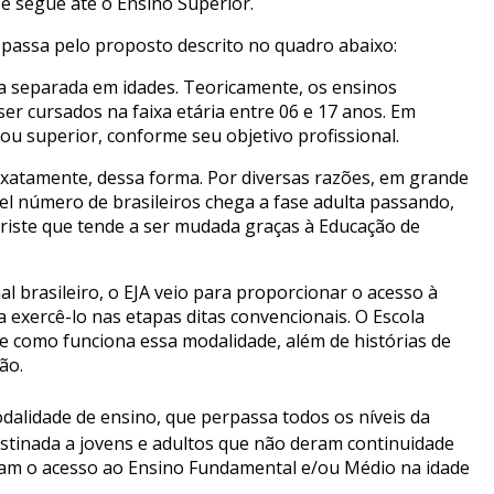
 e segue até o Ensino Superior.
i passa pelo proposto descrito no quadro abaixo:
a separada em idades. Teoricamente, os ensinos
er cursados na faixa etária entre 06 e 17 anos. Em
 ou superior, conforme seu objetivo profissional.
exatamente, dessa forma. Por diversas razões, em grande
vel número de brasileiros chega a fase adulta passando,
 triste que tende a ser mudada graças à Educação de
l brasileiro, o EJA veio para proporcionar o acesso à
exercê-lo nas etapas ditas convencionais. O Escola
re como funciona essa modalidade, além de histórias de
ão.
dalidade de ensino, que perpassa todos os níveis da
estinada a jovens e adultos que não deram continuidade
ram o acesso ao Ensino Fundamental e/ou Médio na idade